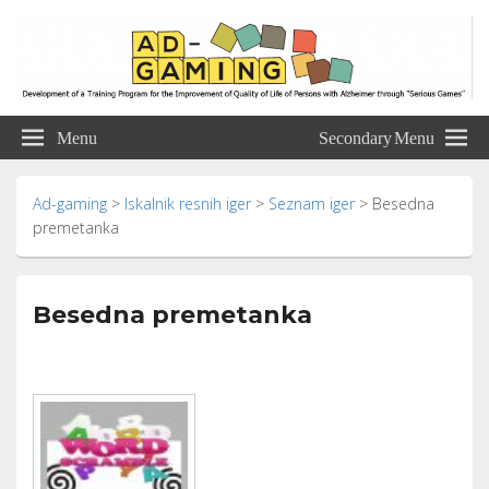
Ad-gaming
Development of a Training Program for the Improvement of Quality of Life of
Persons with Alzheimer through “Serious Games”
Menu
Secondary Menu
Ad-gaming
>
Iskalnik resnih iger
>
Seznam iger
>
Besedna
premetanka
Besedna premetanka