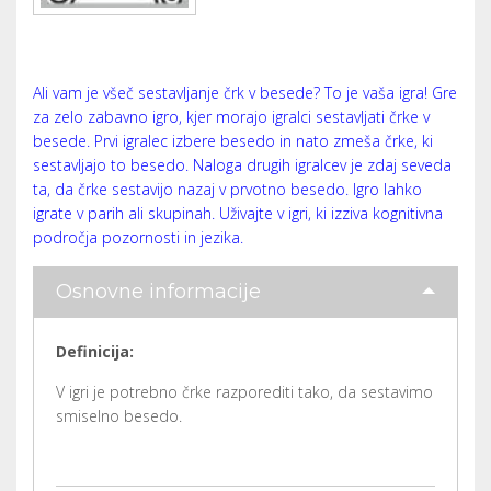
Ali vam je všeč sestavljanje črk v besede? To je vaša igra! Gre
za zelo zabavno igro, kjer morajo igralci sestavljati črke v
besede. Prvi igralec izbere besedo in nato zmeša črke, ki
sestavljajo to besedo. Naloga drugih igralcev je zdaj seveda
ta, da črke sestavijo nazaj v prvotno besedo. Igro lahko
igrate v parih ali skupinah. Uživajte v igri, ki izziva kognitivna
področja pozornosti in jezika.
Osnovne informacije
Definicija:
V igri je potrebno črke razporediti tako, da sestavimo
smiselno besedo.