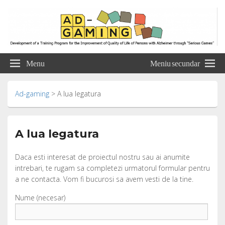
Ad-gaming
Development of a Training Program for the Improvement of Quality of Life of
Persons with Alzheimer through “Serious Games”
Menu
Meniu secundar
Ad-gaming
>
A lua legatura
A lua legatura
Daca esti interesat de proiectul nostru sau ai anumite
intrebari, te rugam sa completezi urmatorul formular pentru
a ne contacta. Vom fi bucurosi sa avem vesti de la tine.
Nume (necesar)