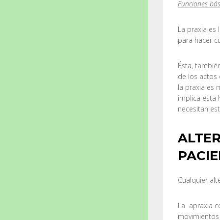
Funciones bási
La praxia es
para hacer cu
Ésta, tambié
de los actos 
la praxia es 
implica esta 
necesitan est
ALTER
PACIE
Cualquier alt
La apraxia co
movimientos 