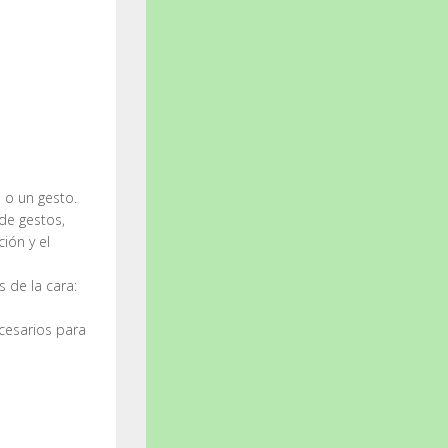
l o un gesto.
de gestos,
ión y el
 de la cara:
ecesarios para