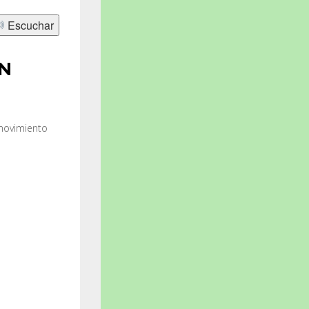
Escuchar
ON
 movimiento