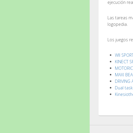
ejecución rea
Las tareas má
logopedia.
Los juegos r
WII SPOR
KINECT S
MOTORIC
MAXI BE
DRIVING
Dual task
Kinesiot