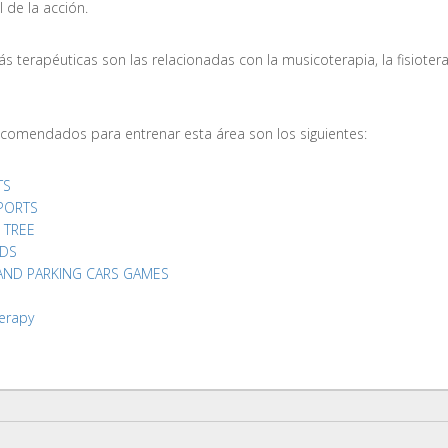
l de la acción.
s terapéuticas son las relacionadas con la musicoterapia, la fisiotera
ecomendados para entrenar esta área son los siguientes:
TS
PORTS
 TREE
ADS
 AND PARKING CARS GAMES
herapy