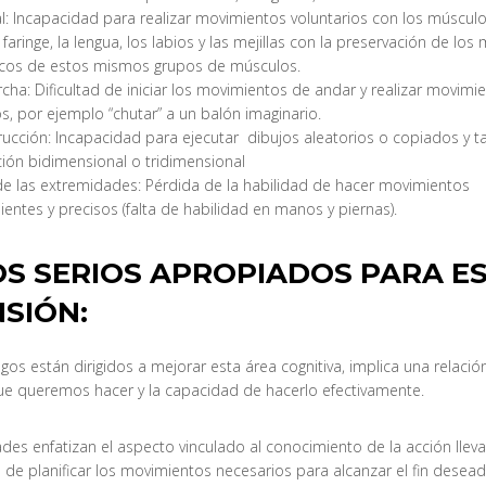
l: Incapacidad para realizar movimientos voluntarios con los músculo
la faringe, la lengua, los labios y las mejillas con la preservación de lo
cos de estos mismos grupos de músculos.
cha: Dificultad de iniciar los movimientos de andar y realizar movimi
s, por ejemplo “chutar” a un balón imaginario.
ucción: Incapacidad para ejecutar dibujos aleatorios o copiados y t
ión bidimensional o tridimensional
de las extremidades: Pérdida de la habilidad de hacer movimientos
entes y precisos (falta de habilidad en manos y piernas).
S SERIOS APROPIADOS PARA E
SIÓN:
gos están dirigidos a mejorar esta área cognitiva, implica una relació
ue queremos hacer y la capacidad de hacerlo efectivamente.
ades enfatizan el aspecto vinculado al conocimiento de la acción llev
d de planificar los movimientos necesarios para alcanzar el fin desead