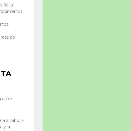
s de la
s movimientos
entos
areas de
STA
n entre
ada a cabo, a
o y la