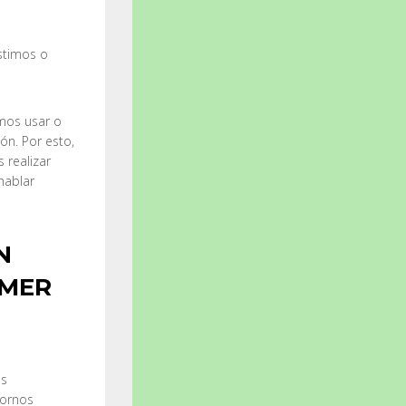
stimos o
emos usar o
ón. Por esto,
 realizar
hablar
N
IMER
os
tornos