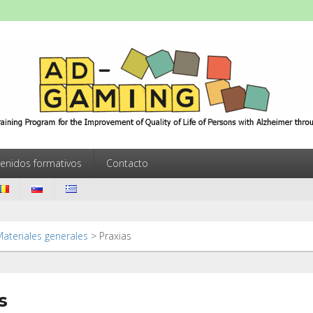
ming
Training Program for the Improvement of Quality of Life of Persons w
enidos formativos
Contacto
ateriales generales
>
Praxias
s