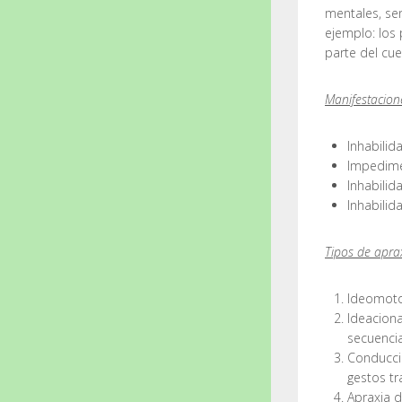
mentales, se
ejemplo: los
parte del cue
Manifestacione
Inhabilid
Impedime
Inhabilid
Inhabili
Tipos de apra
Ideomoto
Ideaciona
secuencia
Conducció
gestos tr
Apraxia de