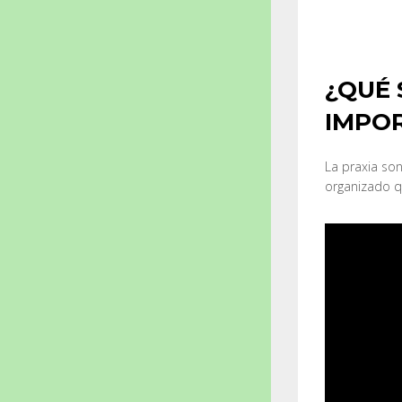
¿QUÉ 
IMPO
La praxia so
organizado qu