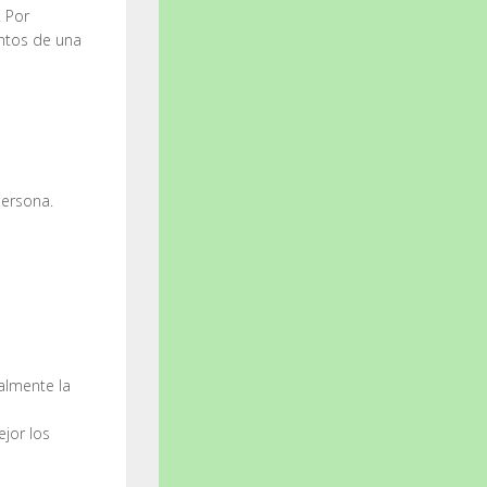
. Por
entos de una
ersona.
almente la
ejor los