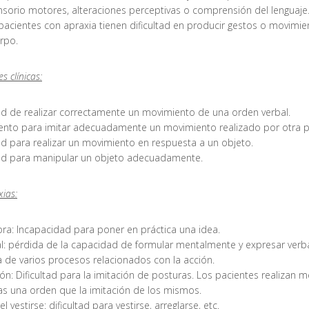
nsorio motores, alteraciones perceptivas o comprensión del lenguaje
 pacientes con apraxia tienen dificultad en producir gestos o movimi
rpo.
s clínicas:
ad de realizar correctamente un movimiento de una orden verbal.
nto para imitar adecuadamente un movimiento realizado por otra p
ad para realizar un movimiento en respuesta a un objeto.
dad para manipular un objeto adecuadamente.
xias:
ra: Incapacidad para poner en práctica una idea.
l: pérdida de la capacidad de formular mentalmente y expresar verb
 de varios procesos relacionados con la acción.
n: Dificultad para la imitación de posturas. Los pacientes realizan m
as una orden que la imitación de los mismos.
l vestirse: dificultad para vestirse, arreglarse, etc.