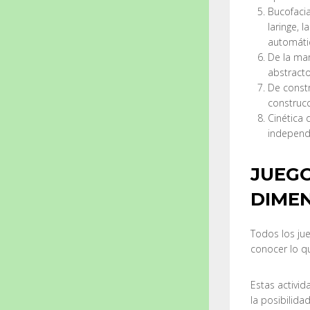
Bucofacia
laringe, 
automáti
De la mar
abstracto
De constr
construcc
Cinética 
independi
JUEGO
DIMEN
Todos los jue
conocer lo q
Estas activid
la posibilida