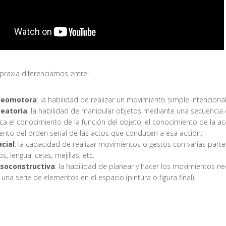
praxia diferenciamos entre:
ideomotora
: la habilidad de realizar un movimiento simple intenciona
deatoria
: la habilidad de manipular objetos mediante una secuencia 
ca el conocimiento de la función del objeto, el conocimiento de la acc
nto del orden serial de las actos que conducen a esa acción.
acial
: la capacidad de realizar movimientos o gestos con varias partes
os, lengua, cejas, mejillas, etc.
isoconstructiva
: la habilidad de planear y hacer los movimientos n
 una serie de elementos en el espacio (pintura o figura final).