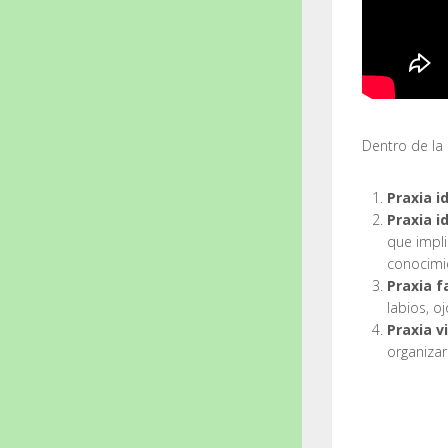
Dentro de la 
Praxia 
Praxia i
que impli
conocimie
Praxia f
labios, oj
Praxia v
organizar