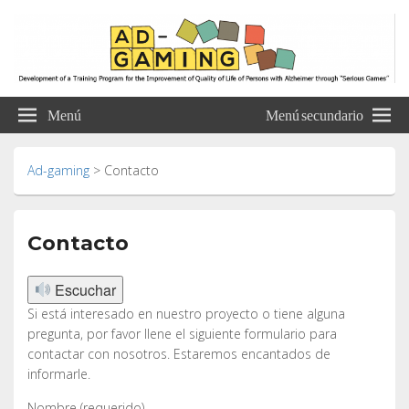
Ad-gaming
Development of a Training Program for the Improvement of Quality of Life of
Persons with Alzheimer through “Serious Games”
Menú
Menú secundario
Ad-gaming
>
Contacto
Contacto
Escuchar
Si está interesado en nuestro proyecto o tiene alguna
pregunta, por favor llene el siguiente formulario para
contactar con nosotros. Estaremos encantados de
informarle.
Nombre (requerido)