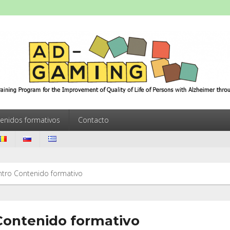
ming
Training Program for the Improvement of Quality of Life of Persons w
enidos formativos
Contacto
ntro Contenido formativo
Contenido formativo