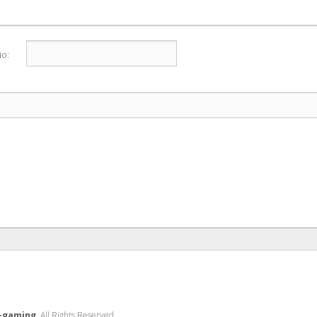
o:
-gaming
. All Rights Reserved.