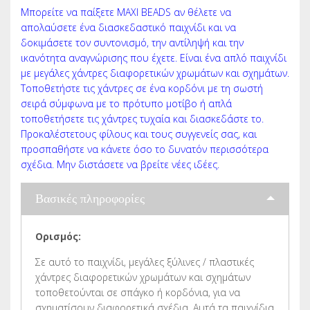
Μπορείτε να παίξετε MAXI BEADS αν θέλετε να
απολαύσετε ένα διασκεδαστικό παιχνίδι και να
δοκιμάσετε τον συντονισμό, την αντίληψή και την
ικανότητα αναγνώρισης που έχετε. Είναι ένα απλό παιχνίδι
με μεγάλες χάντρες διαφορετικών χρωμάτων και σχημάτων.
Τοποθετήστε τις χάντρες σε ένα κορδόνι με τη σωστή
σειρά σύμφωνα με το πρότυπο μοτίβο ή απλά
τοποθετήσετε τις χάντρες τυχαία και διασκεδάστε το.
Προκαλέστετους φίλους και τους συγγενείς σας, και
προσπαθήστε να κάνετε όσο το δυνατόν περισσότερα
σχέδια. Μην διστάσετε να βρείτε νέες ιδέες.
Βασικές πληροφορίες
Ορισμός:
Σε αυτό το παιχνίδι, μεγάλες ξύλινες / πλαστικές
χάντρες διαφορετικών χρωμάτων και σχημάτων
τοποθετούνται σε σπάγκο ή κορδόνια, για να
σχηματίσουν διαφορετικά σχέδια. Αυτά τα παιχνίδια