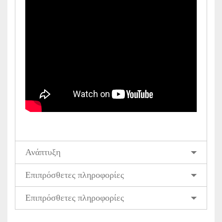
Ανάπτυξη
Επιπρόσθετες πληροφορίες
Επιπρόσθετες πληροφορίες