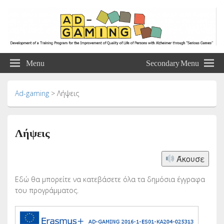
Ad-gaming
Development of a Training Program for the Improvement of Quality of Life of
Persons with Alzheimer through “Serious Games”
Menu
Secondary Menu
Ad-gaming
>
Λήψεις
Λήψεις
Άκουσε
Εδώ θα μπορείτε να κατεβάσετε όλα τα δημόσια έγγραφα
του προγράμματος.